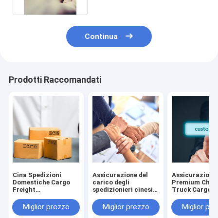
Continua
Prodotti Raccomandati
Cina Spedizioni
Assicurazione del
Assicurazione
Domestiche Cargo
carico degli
Premium Chin
Freight
spedizionieri cinesi
Truck Cargo F
Assicurazione di
per i broker di merci
Cancellazione
copertura Procedura
Ripristino
Miglior prezzo
Miglior prezzo
Miglior pr
di reclami