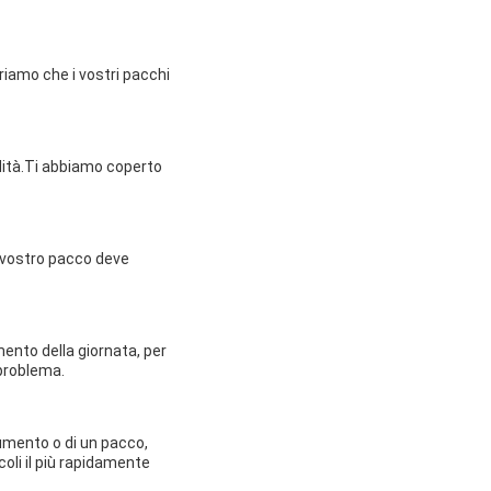
uriamo che i vostri pacchi
dità.Ti abbiamo coperto
l vostro pacco deve
ento della giornata, per
 problema.
cumento o di un pacco,
oli il più rapidamente