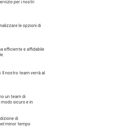
vizio per i nostri
lizzare le opzioni di
 efficiente e affidabile
le.
. Il nostro team verrà al
mo un team di
n modo sicuro e in
dizione di
 nel minor tempo