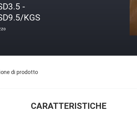
SD3.5 -
SD9.5/KGS
zzo
ione di prodotto
CARATTERISTICHE