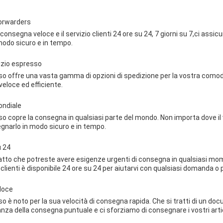
Forwarders
 consegna veloce e il servizio clienti 24 ore su 24, 7 giorni su 7,ci assic
odo sicuro e in tempo.
izio espresso
sso offre una vasta gamma di opzioni di spedizione per la vostra como
eloce ed efficiente.
ondiale
sso copre la consegna in qualsiasi parte del mondo. Non importa dove i
narlo in modo sicuro e in tempo.
u 24
atto che potreste avere esigenze urgenti di consegna in qualsiasi mom
 clienti è disponibile 24 ore su 24 per aiutarvi con qualsiasi domanda o
loce
so è noto per la sua velocità di consegna rapida. Che si tratti di un do
a della consegna puntuale e ci sforziamo di consegnare i vostri artic